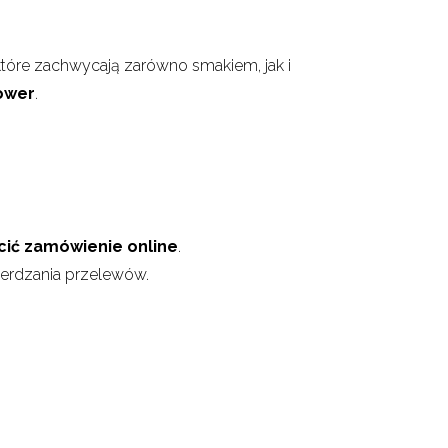
 które zachwycają zarówno smakiem, jak i
hower
.
cić zamówienie online
.
ierdzania przelewów.