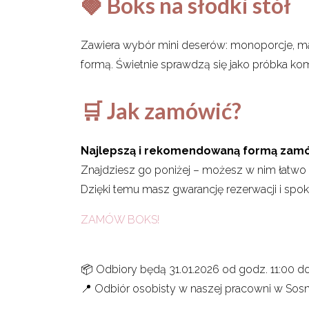
🍓 Boks na słodki stół
Zawiera wybór mini deserów: monoporcje, makar
formą. Świetnie sprawdzą się jako próbka ko
🛒 Jak zamówić?
Najlepszą i rekomendowaną formą zamów
Znajdziesz go poniżej – możesz w nim łatwo
Dzięki temu masz gwarancję rezerwacji i spo
ZAMÓW BOKS!
📦 Odbiory będą 31.01.2026 od godz. 11:00 do 
📍 Odbiór osobisty w naszej pracowni w Sos