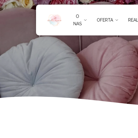
Słodka degustacj
O
OFERTA
REAL
NAS