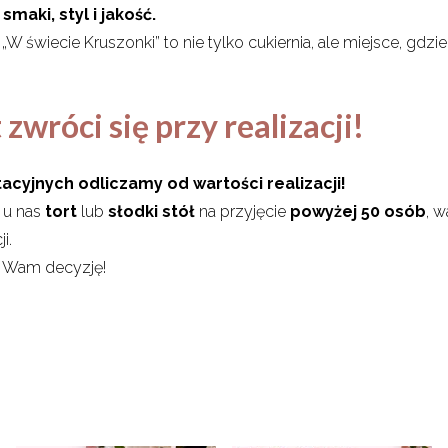
maki, styl i jakość.
W świecie Kruszonki” to nie tylko cukiernia, ale miejsce, gdz
zwróci się przy realizacji!
acyjnych odliczamy od wartości realizacji!
 u nas
tort
lub
słodki stół
na przyjęcie
powyżej 50 osób
, 
i.
ić Wam decyzję!