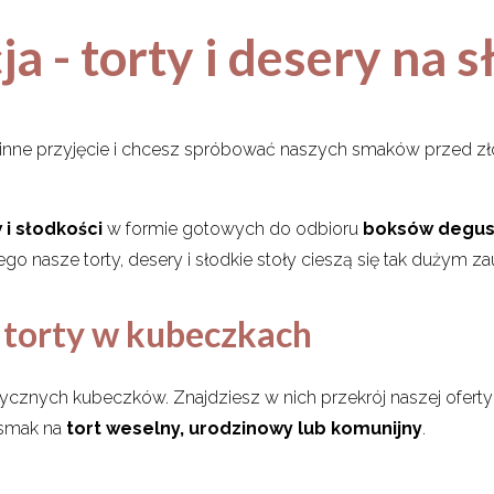
a - torty i desery na s
lub inne przyjęcie i chcesz spróbować naszych smaków przed
 i słodkości
w formie gotowych do odbioru
boksów degus
go nasze torty, desery i słodkie stoły cieszą się tak dużym z
 torty w kubeczkach
tycznych kubeczków. Znajdziesz w nich przekrój naszej oferty
ć smak na
tort weselny, urodzinowy lub komunijny
.