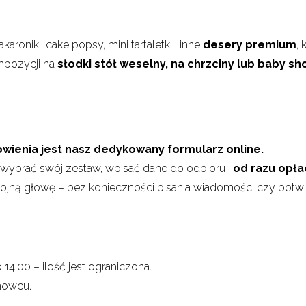
oniki, cake popsy, mini tartaletki i inne
desery premium
,
mpozycji na
słodki stół weselny, na chrzciny lub baby s
ienia jest nasz dedykowany formularz online.
 wybrać swój zestaw, wpisać dane do odbioru i
od razu opła
kojną głowę – bez konieczności pisania wiadomości czy potw
14:00 – ilość jest ograniczona.
nowcu.