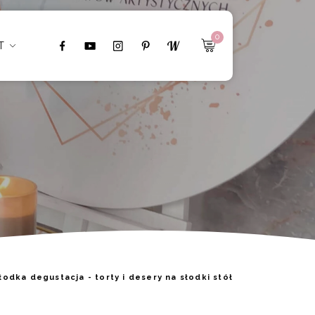
łodki stół
0
T
łodka degustacja - torty i desery na słodki stół