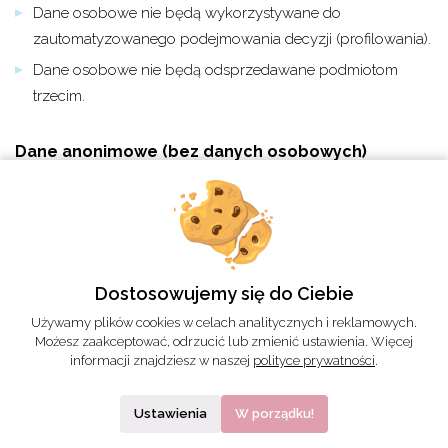
Dane osobowe nie będą wykorzystywane do
zautomatyzowanego podejmowania decyzji (profilowania).
Dane osobowe nie będą odsprzedawane podmiotom
trzecim.
Dane anonimowe (bez danych osobowych)
gromadzone automatycznie:
Dane anonimiwe (bez danych osobowych) będą
przekazywane poza Unię Europejską.
Dane anonimiwe (bez danych osobowych) nie będą
Dostosowujemy się do Ciebie
wykorzystywane do zautomatyzowanego podejmowania
Używamy plików cookies w celach analitycznych i reklamowych.
decyzji (profilowania).
Możesz zaakceptować, odrzucić lub zmienić ustawienia. Więcej
Dane anonimiwe (bez danych osobowych) nie będą
informacji znajdziesz w naszej
polityce prywatności
.
odsprzedawane podmiotom trzecim.
Ustawienia
W porządku!