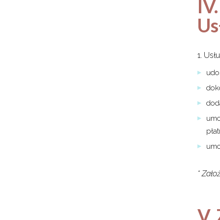
IV
Us
1. Us
udo
dok
dod
umo
pła
umo
* Zało
V.