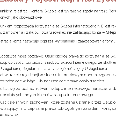
unkiem rejestracji konta w Sklepie jest wyrażenie zgody na treść R
onych jako obowiązkowe.
unkiem rozpoczęcia korzystania ze Sklepu internetowego NIE jest rej
ć zamówienia i zakupu Towaru również nie zakładając konta w Sklepi
estracja konta następuje poprzez wypełnienie i zaakceptowanie formul
.
ugodawca może pozbawić Usługobiorcę prawa do korzystania ze Skle
ostęp do części lub całości zasobów Sklepu Internetowego, ze skut
Usługobiorcę Regulaminu, a w szczególności, gdy Usługobiorca:
ał w trakcie rejestracji w sklepie internetowym dane niezgodne
owadzające w błąd lub naruszające prawa osób trzecich
uścił się za pośrednictwem sklepu internetowego naruszenia d
r osobistych innych klientów sklepu internetowego
uścił się innych zachowań, które zostaną uznane przez Usłu
wiązującymi przepisami prawa lub ogólnymi zasadami korzystani
ugodawcy.