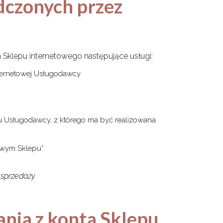
adczonych przez
Sklepu internetowego następujące usługi:
ternetowej Usługodawcy
u Usługodawcy, z którego ma być realizowana
towym Sklepu*
 sprzedaży
tania z konta Sklepu