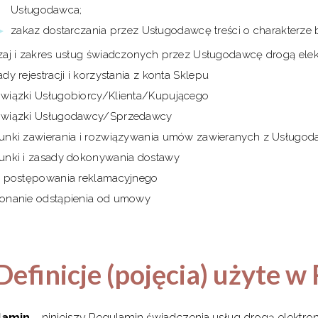
Usługodawca;
zakaz dostarczania przez Usługodawcę treści o charakterz
zaj i zakres usług świadczonych przez Usługodawcę drogą elek
dy rejestracji i korzystania z konta Sklepu
wiązki Usługobiorcy/Klienta/Kupującego
wiązki Usługodawcy/Sprzedawcy
unki zawierania i rozwiązywania umów zawieranych z Usługod
unki i zasady dokonywania dostawy
b postępowania reklamacyjnego
onanie odstąpienia od umowy
. Definicje (pojęcia) użyte 
lamin
– niniejszy Regulamin świadczenia usług drogą elektr