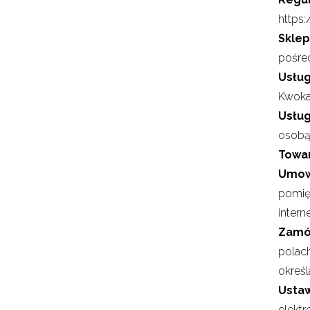
https:
Sklep
pośre
Usłu
Kwoka,
Usług
osobą
Towar
Umow
pomię
intern
Zamó
polac
określ
Ustaw
elektr