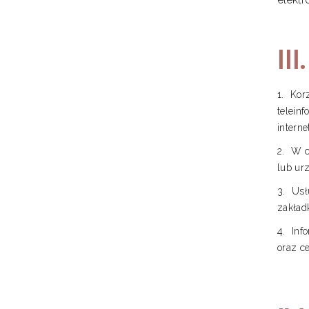
II
Kor
telein
intern
W c
lub ur
Usł
zakład
Inf
oraz c