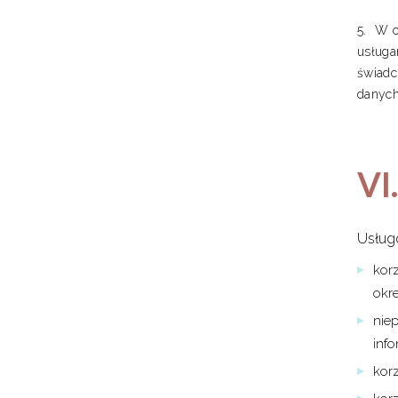
W c
usługa
świadc
danych
VI
Usług
kor
okr
nie
inf
kor