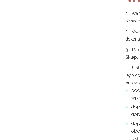
War
oznacz
War
dokona
Rej
Sklepu
Usł
jego d
przez 
pod
wpr
dop
dób
dop
obo
Usł