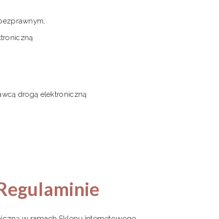
e bezprawnym;
troniczną
awcą drogą elektroniczną
w Regulaminie
oniczną w ramach Sklepu internetowego