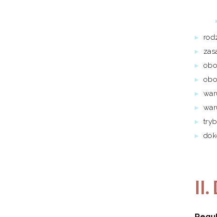
rod
zasa
obo
obo
war
war
try
dok
II
Regu