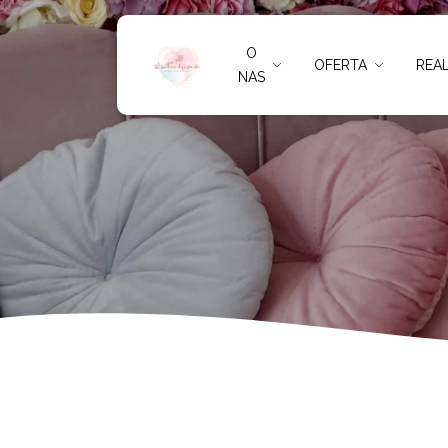
Regulamin skle
O
OFERTA
REAL
NAS