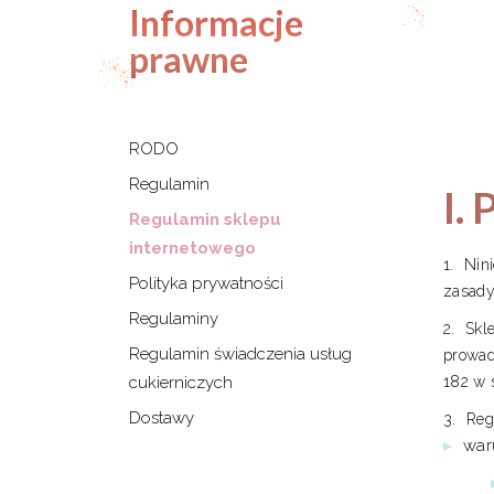
Informacje
prawne
RODO
Regulamin
I.
Regulamin sklepu
internetowego
Nin
Polityka prywatności
zasady
Regulaminy
Skl
Regulamin świadczenia usług
prowad
cukierniczych
182 w 
Dostawy
Reg
war