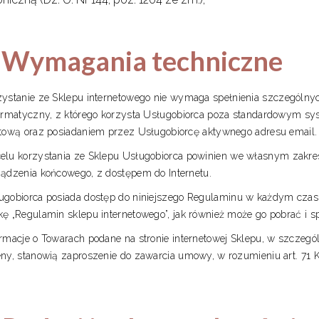
I. Wymagania techniczne
zystanie ze Sklepu internetowego nie wymaga spełnienia szczegól
formatyczny, z którego korzysta Usługobiorca poza standardowym s
etową oraz posiadaniem przez Usługobiorcę aktywnego adresu email.
elu korzystania ze Sklepu Usługobiorca powinien we własnym zakr
ządzenia końcowego, z dostępem do Internetu.
ugobiorca posiada dostęp do niniejszego Regulaminu w każdym czasi
kę „Regulamin sklepu internetowego”, jak również może go pobrać i s
ormacje o Towarach podane na stronie internetowej Sklepu, w szczegól
eny, stanowią zaproszenie do zawarcia umowy, w rozumieniu art. 71 