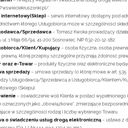
//wswieciekruszonki.pl/.
 internetowy
(Sklep)
– serwis internetowy dostępny pod adr
dnictwem którego Usługobiorca może w szczególności skład
godawca/Sprzedawca
– Tomasz Kwoka prowadzący dział
 ul. 1 Maja 66/94, 41-200 Sosnowiec, NIP 632-20-12-182.
obiorca/Klient/Kupujący
– osoba fizyczna, osoba prawna 
 prawną, której przepisy szczególne przyznają zdolność pra
 oraz e-Towar
– produkty fizyczne oraz elektroniczne będ
a sprzedaży
– umowa sprzedaży (o której mowa w art. 535
dzy Usługodawcą/Sprzedawcą a Usługobiorcą/Klientem/Ku
etowego (Sklepu).
wienie
– oświadczenie woli Klienta w postaci wypełnionego
h oznaczonych jako „obowiązkowe”, zmierzające bezpośredn
ające w szczególności rodzaj i liczbę wybranego Towaru.
a o świadczeniu usług drogą elektroniczną
– ustawa z d
oniczną (Dz. U. Nr 144, poz. 1204 ze zm.);