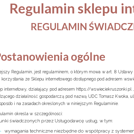
Regulamin sklepu i
REGULAMIN ŚWIADCZ
 Postanowienia ogólne
iejszy Regulamin, jest regulaminem, o którym mowa w art. 8 Ustawy o
 korzystania ze Sklepu internetowego dostępnego pod adresem wswie
ep internetowy, działający pod adresem https://wswieciekruszonki.p
zącego działalność gospodarczą pod nazwą UDC Tomasz Kwoka, ul.
sposób i na zasadach określonych w niniejszym Regulaminie.
ulamin określa w szczególności:
unki świadczonych przez Usługodawcę usług, w tym:
wymagania techniczne niezbędne do współpracy z systemem 