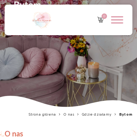
Bytom
0
Strona główna
O nas
Gdzie działamy
Bytom
O nas