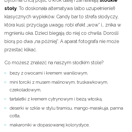
Bytomia chcą pójść o krok dalej i zamawiają
słodkie
stoły
. To doskonała alternatywa (albo uzupełnienie!)
klasycznych wypieków. Candy bar to strefa słodyczy,
która kusi, przyciąga uwagę, robi efekt „wow” i… znika w
mgnieniu oka. Dzieci biegają do niej co chwila. Dorośli
biorą po dwa „na później”. A aparat fotografa nie może
przestać klikać.
Co możesz znaleźć na naszym słodkim stole?
bezy z owocami i kremem waniliowym,
mini torciki z musem malinowym, truskawkowym,
czekoladowym,
tartaletki z kremem cytrynowym i bezą włoską,
deserki w szkle w stylu tiramisu, mango-marakuja, panna
cotta,
makaroniki w dopasowanej kolorystyce,