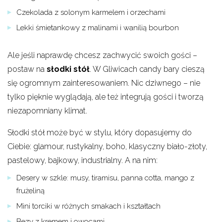
Czekolada z solonym karmelem i orzechami
Lekki śmietankowy z malinami i wanilią bourbon
Ale jeśli naprawdę chcesz zachwycić swoich gości –
postaw na
słodki stół
. W Gliwicach candy bary cieszą
się ogromnym zainteresowaniem. Nic dziwnego – nie
tylko pięknie wyglądają, ale też integrują gości i tworzą
niezapomniany klimat.
Słodki stół może być w stylu, który dopasujemy do
Ciebie: glamour, rustykalny, boho, klasyczny biało-złoty,
pastelowy, bajkowy, industrialny. A na nim:
Desery w szkle: musy, tiramisu, panna cotta, mango z
frużeliną
Mini torciki w różnych smakach i kształtach
Bezy z kremem i owocami