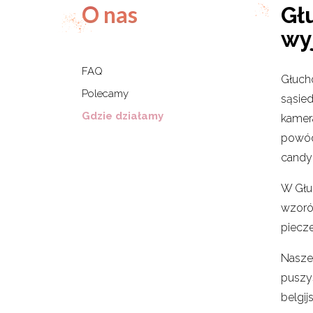
O nas
Głu
wy
FAQ
Głucho
Polecamy
sąsied
Gdzie działamy
kamera
powód
candy 
W Głu
wzorów
piecz
Nasze 
puszys
belgij