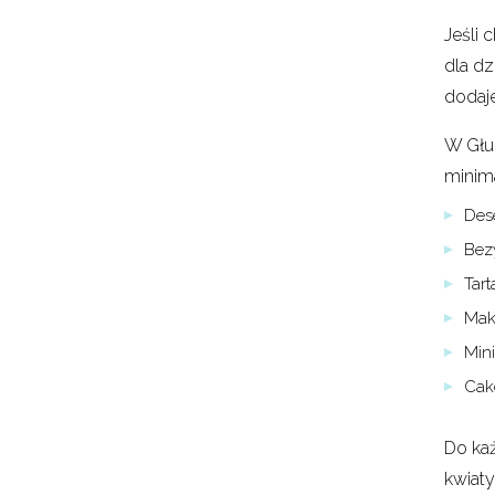
Jeśli 
dla dz
dodaje
W Głu
minim
Des
Bez
Tar
Maka
Mini
Cake
Do każ
kwiat