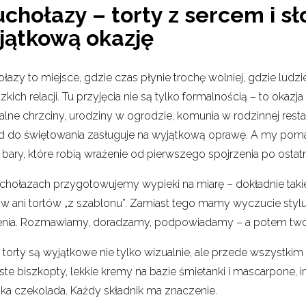
chołazy – torty z sercem i sł
jątkową okazję
łazy to miejsce, gdzie czas płynie trochę wolniej, gdzie ludzie 
zkich relacji. Tu przyjęcia nie są tylko formalnością – to oka
lne chrzciny, urodziny w ogrodzie, komunia w rodzinnej restau
 do świętowania zasługuje na wyjątkową oprawę. A my pomaga
bary, które robią wrażenie od pierwszego spojrzenia po ostatn
chołazach przygotowujemy wypieki na miarę – dokładnie taki
 ani tortów „z szablonu”. Zamiast tego mamy wyczucie stylu,
enia. Rozmawiamy, doradzamy, podpowiadamy – a potem two
torty są wyjątkowe nie tylko wizualnie, ale przede wszystk
te biszkopty, lekkie kremy na bazie śmietanki i mascarpone, 
ska czekolada. Każdy składnik ma znaczenie.