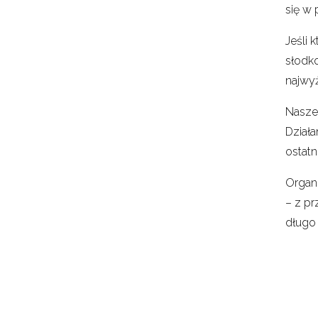
się w 
Jeśli 
słodk
najwy
Nasze
Dział
ostatn
Organi
– z pr
długo