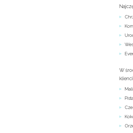
Najczę
Chrz
Komu
Urod
Wese
Eve
W środ
klienci
Mal
Pist
Cze
Kok
Orz