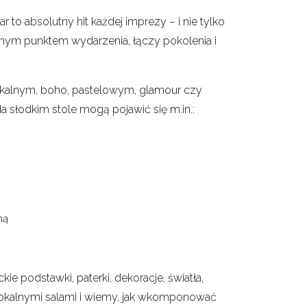
ar to absolutny hit każdej imprezy – i nie tylko
alnym punktem wydarzenia, łączy pokolenia i
ykalnym, boho, pastelowym, glamour czy
słodkim stole mogą pojawić się m.in.:
mą
 podstawki, paterki, dekoracje, światła,
lokalnymi salami i wiemy, jak wkomponować