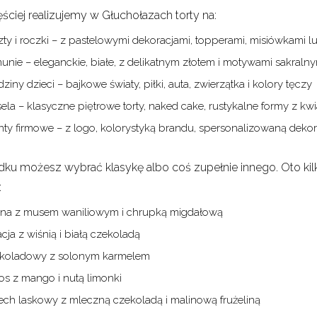
ściej realizujemy w Głuchołazach torty na:
ty i roczki – z pastelowymi dekoracjami, topperami, misiówkami l
nie – eleganckie, białe, z delikatnym złotem i motywami sakralny
ziny dzieci – bajkowe światy, piłki, auta, zwierzątka i kolory tęczy
la – klasyczne piętrowe torty, naked cake, rustykalne formy z kw
nty firmowe – z logo, kolorystyką brandu, spersonalizowaną dekor
ku możesz wybrać klasykę albo coś zupełnie innego. Oto kilk
:
ina z musem waniliowym i chrupką migdałową
acja z wiśnią i białą czekoladą
koladowy z solonym karmelem
os z mango i nutą limonki
ech laskowy z mleczną czekoladą i malinową frużeliną