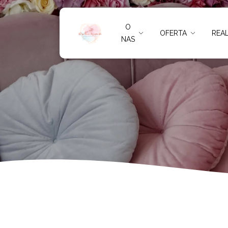
Głuchołazy
O
OFERTA
REAL
NAS