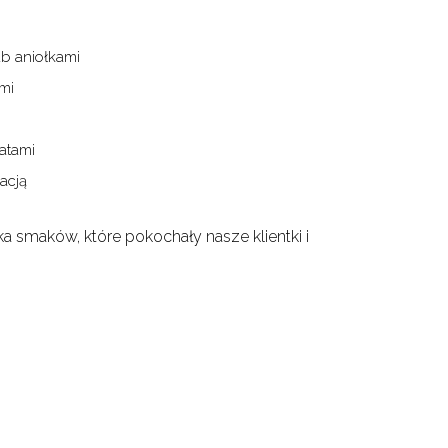
ub aniołkami
mi
iatami
acją
a smaków, które pokochały nasze klientki i