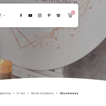
0
T
 główna
O nas
Gdzie działamy
Głuchołazy