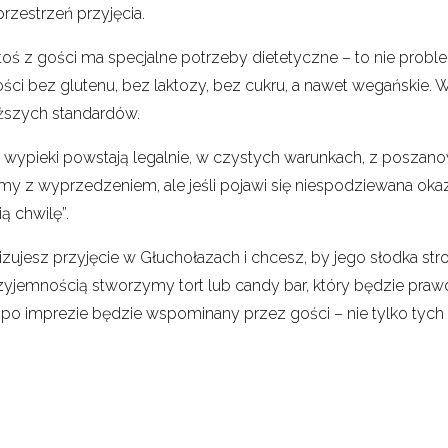
przestrzeń przyjęcia.
ktoś z gości ma specjalne potrzeby dietetyczne – to nie proble
ości bez glutenu, bez laktozy, bez cukru, a nawet wegański
ższych standardów.
 wypieki powstają legalnie, w czystych warunkach, z posza
amy z wyprzedzeniem, ale jeśli pojawi się niespodziewana o
ią chwilę”.
zujesz przyjęcie w Głuchołazach i chcesz, by jego słodka str
zyjemnością stworzymy tort lub candy bar, który będzie pra
 po imprezie będzie wspominany przez gości – nie tylko tych