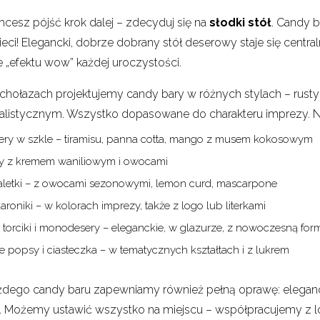
chcesz pójść krok dalej – zdecyduj się na
słodki stół
. Candy b
ieci! Elegancki, dobrze dobrany stół deserowy staje się centr
 „efektu wow” każdej uroczystości.
chołazach projektujemy candy bary w różnych stylach – rust
alistycznym. Wszystko dopasowane do charakteru imprezy. Na 
ery w szkle – tiramisu, panna cotta, mango z musem kokosowym
y z kremem waniliowym i owocami
taletki – z owocami sezonowymi, lemon curd, mascarpone
roniki – w kolorach imprezy, także z logo lub literkami
 torciki i monodesery – eleganckie, w glazurze, z nowoczesną for
 popsy i ciasteczka – w tematycznych kształtach i z lukrem
dego candy baru zapewniamy również pełną oprawę: eleganckie
y. Możemy ustawić wszystko na miejscu – współpracujemy z 