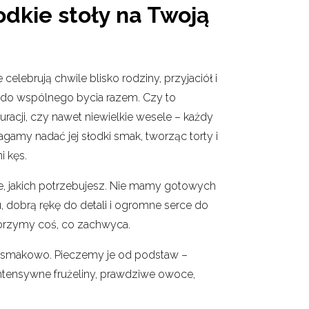
odkie stoły na Twoją
celebrują chwile blisko rodziny, przyjaciół i
zja do wspólnego bycia razem. Czy to
racji, czy nawet niewielkie wesele – każdy
my nadać jej słodki smak, tworząc torty i
i kęs.
e, jakich potrzebujesz. Nie mamy gotowych
 dobrą rękę do detali i ogromne serce do
rzymy coś, co zachwyca.
im smakowo. Pieczemy je od podstaw –
intensywne frużeliny, prawdziwe owoce,