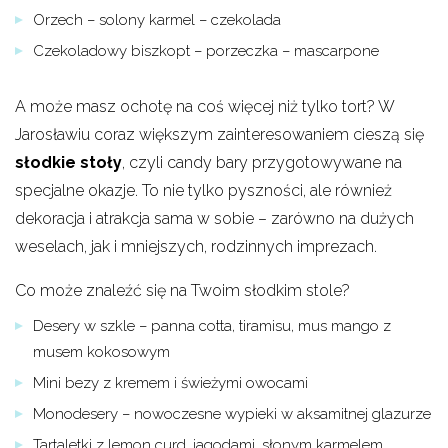
Orzech – solony karmel – czekolada
Czekoladowy biszkopt – porzeczka – mascarpone
A może masz ochotę na coś więcej niż tylko tort? W
Jarosławiu coraz większym zainteresowaniem cieszą się
słodkie stoły
, czyli candy bary przygotowywane na
specjalne okazje. To nie tylko pyszności, ale również
dekoracja i atrakcja sama w sobie – zarówno na dużych
weselach, jak i mniejszych, rodzinnych imprezach.
Co może znaleźć się na Twoim słodkim stole?
Desery w szkle – panna cotta, tiramisu, mus mango z
musem kokosowym
Mini bezy z kremem i świeżymi owocami
Monodesery – nowoczesne wypieki w aksamitnej glazurze
Tartaletki z lemon curd, jagodami, słonym karmelem