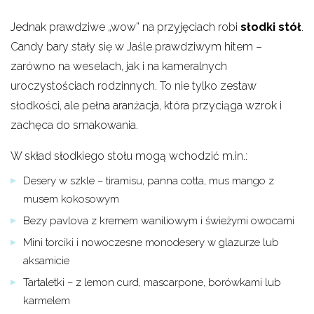
Jednak prawdziwe „wow” na przyjęciach robi
słodki stół
.
Candy bary stały się w Jaśle prawdziwym hitem –
zarówno na weselach, jak i na kameralnych
uroczystościach rodzinnych. To nie tylko zestaw
słodkości, ale pełna aranżacja, która przyciąga wzrok i
zachęca do smakowania.
W skład słodkiego stołu mogą wchodzić m.in.:
Desery w szkle – tiramisu, panna cotta, mus mango z
musem kokosowym
Bezy pavlova z kremem waniliowym i świeżymi owocami
Mini torciki i nowoczesne monodesery w glazurze lub
aksamicie
Tartaletki – z lemon curd, mascarpone, borówkami lub
karmelem