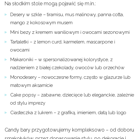
Na słodkim stole mogą pojawić się m.in.:
Desery w szkle – tiramisu, mus malinowy, panna cotta,
mango z kokosowym musem
Mini bezy z kremem waniliowym i owocami sezonowymi
Tartaletki – z lemon curd, karmelem, mascarpone i
owocami
Makaroniki – w spersonalizowanej kolorystyce, z
nadzieniem z białej czekolady, owoców lub orzechów
Monodesery – nowoczesne formy, często w glazurze lub
matowym aksamicie
Cake popsy – zabawne, dziecięce lub eleganckie, zależnie
od stylu imprezy
Ciasteczka z lukrem – z grafiką, imieniem, datą lub logo
Candy bary przygotowujemy kompleksowo – od doboru
smakołyków, przez dopasowanie stylu, po dekoracje i