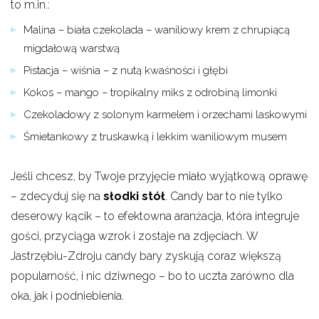
to m.in.:
Malina – biała czekolada – waniliowy krem z chrupiącą
migdałową warstwą
Pistacja – wiśnia – z nutą kwaśności i głębi
Kokos – mango – tropikalny miks z odrobiną limonki
Czekoladowy z solonym karmelem i orzechami laskowymi
Śmietankowy z truskawką i lekkim waniliowym musem
Jeśli chcesz, by Twoje przyjęcie miało wyjątkową oprawę
– zdecyduj się na
słodki stół
. Candy bar to nie tylko
deserowy kącik – to efektowna aranżacja, która integruje
gości, przyciąga wzrok i zostaje na zdjęciach. W
Jastrzębiu-Zdroju candy bary zyskują coraz większą
popularność, i nic dziwnego – bo to uczta zarówno dla
oka, jak i podniebienia.