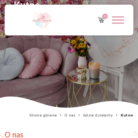
Kutno
0
Strona główna
O nas
Gdzie działamy
Kutno
O nas