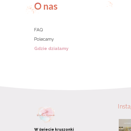
O nas
FAQ
Polecamy
Gdzie działamy
Inst
W świecie kruszonki