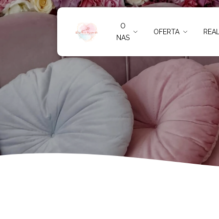
Leżajsk
O
OFERTA
REAL
NAS