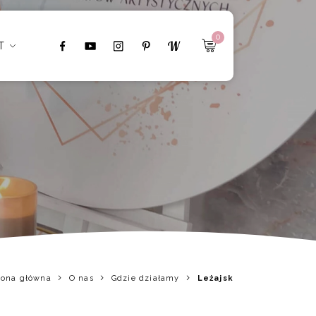
0
T
rona główna
O nas
Gdzie działamy
Leżajsk