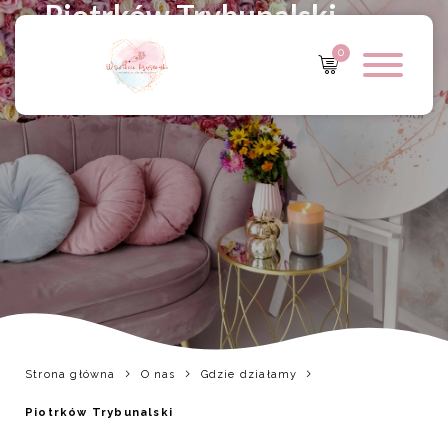
Piotrków Trybunalski
0
Strona główna
O nas
Gdzie działamy
Piotrków Trybunalski