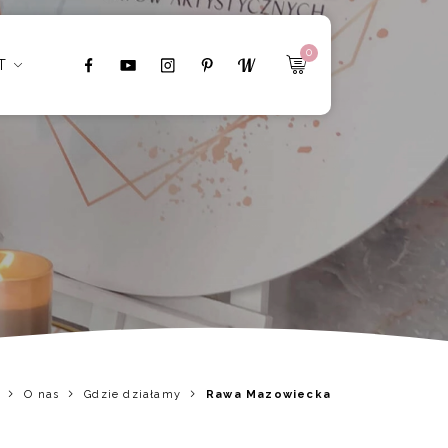
0
T
O nas
Gdzie działamy
Rawa Mazowiecka