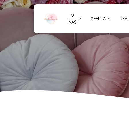
Rawa Mazowie
O
OFERTA
REAL
NAS