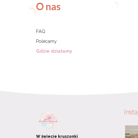
O nas
FAQ
Polecamy
Gdzie działamy
Inst
W świecie kruszonki