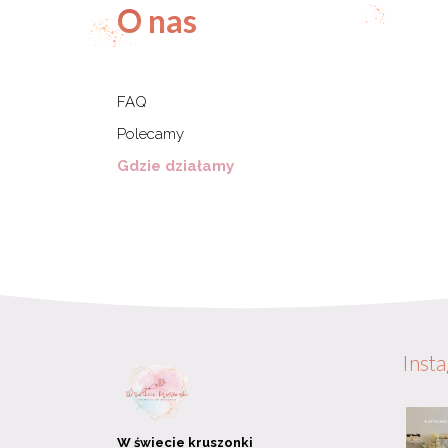
O nas
FAQ
Polecamy
Gdzie działamy
Inst
W świecie kruszonki