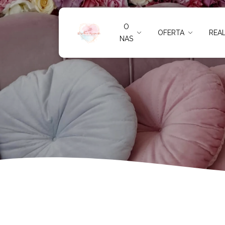
Tychy
O
OFERTA
REAL
NAS