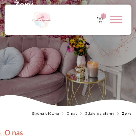
Żory
0
Strona główna
O nas
Gdzie działamy
Żory
O nas