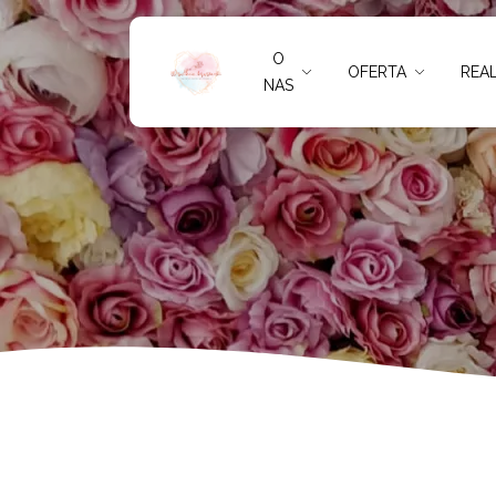
Weselne
O
OFERTA
REAL
NAS