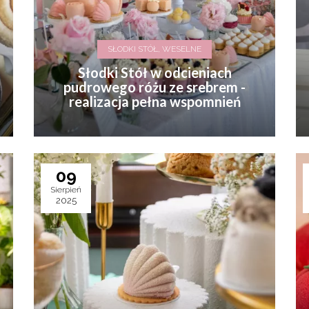
SŁODKI STÓŁ, WESELNE
Słodki Stół w odcieniach
pudrowego różu ze srebrem -
realizacja pełna wspomnień
09
Sierpień
2025