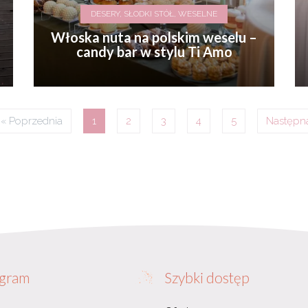
DESERY, SŁODKI STÓŁ, WESELNE
Włoska nuta na polskim weselu –
candy bar w stylu Ti Amo
« Poprzednia
1
2
3
4
5
Następn
agram
Szybki dostęp