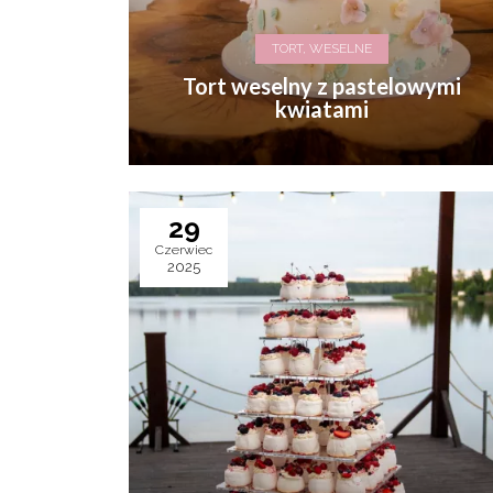
TORT, WESELNE
Tort weselny z pastelowymi
kwiatami
29
Czerwiec
2025