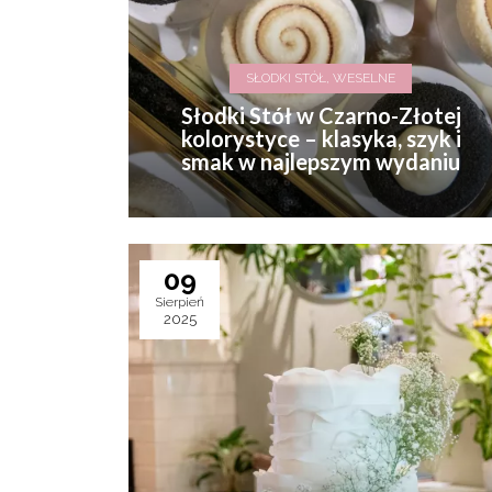
SŁODKI STÓŁ, WESELNE
Słodki Stół w Czarno-Złotej
kolorystyce – klasyka, szyk i
smak w najlepszym wydaniu
09
Sierpień
2025