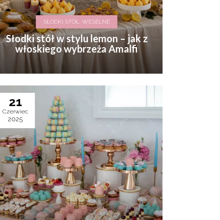
SŁODKI STÓŁ, WESELNE
Słodki stół w stylu lemon – jak z
włoskiego wybrzeża Amalfi
21
Czerwiec
2025