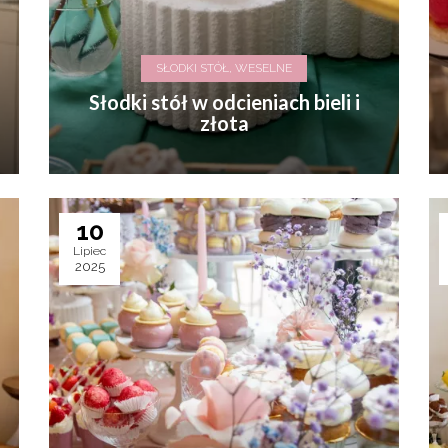
SŁODKI STÓŁ, WESELNE
Słodki stół w odcieniach bieli i
złota
10
Lipiec
2025