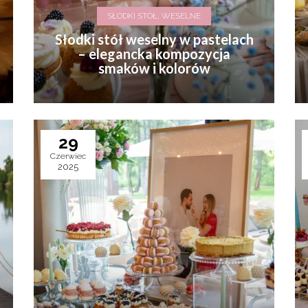
SŁODKI STÓŁ, WESELNE
Słodki stół weselny w pastelach
– elegancka kompozycja
smaków i kolorów
29
Czerwiec
2025