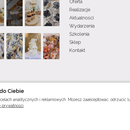
Oferta
Realizacje
Aktualności
Wydarzenia
Szkolenia
Sklep
Kontakt
do Ciebie
elach analitycznych i reklamowych. Możesz zaakceptować, odrzucić lub
e prywatności
.
Copyright © W Świecie Kruszonki 2021 - 2026.
Realizacja
UDC
.