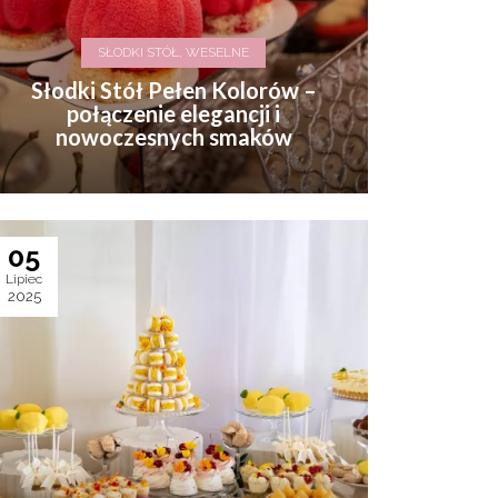
SŁODKI STÓŁ, WESELNE
Słodki Stół Pełen Kolorów –
połączenie elegancji i
nowoczesnych smaków
05
Lipiec
2025