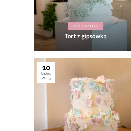
TORT, WESELNE
Tort z gipsówką
10
Lipiec
2025