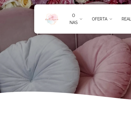
Zestawy preze
O
OFERTA
REAL
NAS