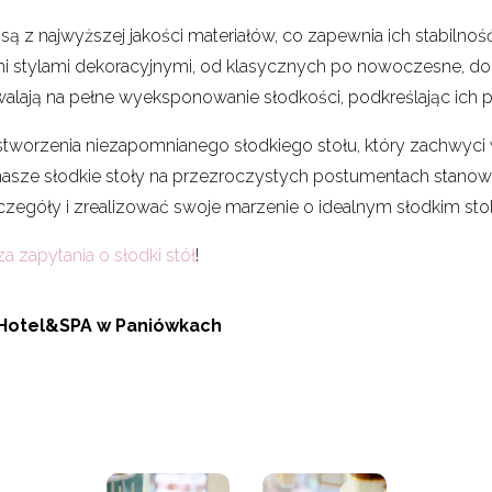
z najwyższej jakości materiałów, co zapewnia ich stabilność
mi stylami dekoracyjnymi, od klasycznych po nowoczesne, d
ają na pełne wyeksponowanie słodkości, podkreślając ich p
stworzenia niezapomnianego słodkiego stołu, który zachwyci w
 nasze słodkie stoły na przezroczystych postumentach stanowi
zczegóły i zrealizować swoje marzenie o idealnym słodkim stol
a zapytania o słodki stół
!
 Hotel&SPA w Paniówkach