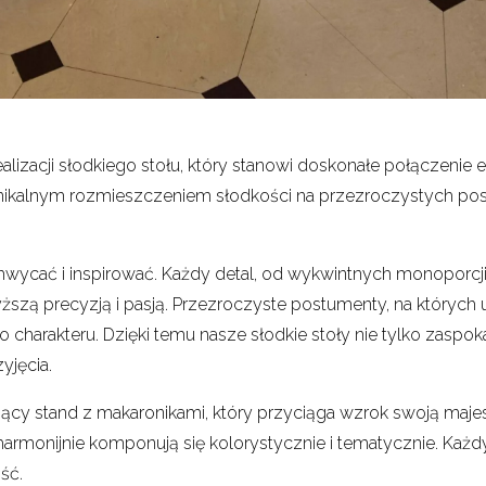
lizacji słodkiego stołu, który stanowi doskonałe połączenie 
 unikalnym rozmieszczeniem słodkości na przezroczystych pos
chwycać i inspirować. Każdy detal, od wykwintnych monoporcji
ższą precyzją i pasją. Przezroczyste postumenty, na których u
charakteru. Dzięki temu nasze słodkie stoły nie tylko zaspoka
yjęcia.
ujący stand z makaronikami, który przyciąga wzrok swoją maj
rmonijnie komponują się kolorystycznie i tematycznie. Każdy
ść.