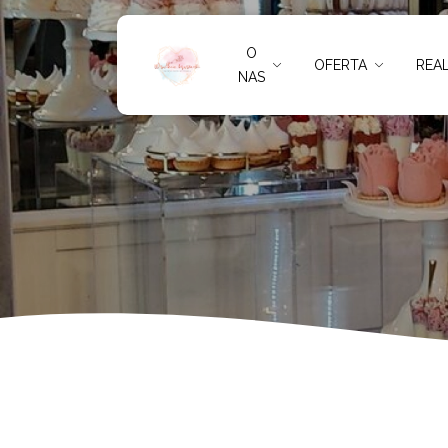
Słodki stół na
O
OFERTA
REAL
NAS