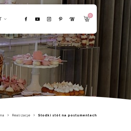
0
T
wna
Realizacje
Słodki stół na postumentach