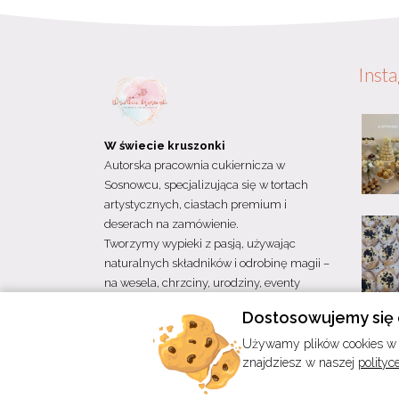
Inst
W świecie kruszonki
Autorska pracownia cukiernicza w
Sosnowcu, specjalizująca się w tortach
artystycznych, ciastach premium i
deserach na zamówienie.
Tworzymy wypieki z pasją, używając
naturalnych składników i odrobinę magii –
na wesela, chrzciny, urodziny, eventy
firmowe i inne wyjątkowe okazje.
Dostosowujemy się 
ul. Modrzejowska 47
Używamy plików cookies w c
41-200 Sosnowiec
znajdziesz w naszej
polityc