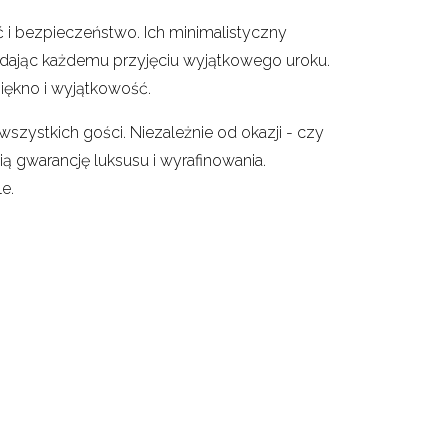
 i bezpieczeństwo. Ich minimalistyczny
odając każdemu przyjęciu wyjątkowego uroku.
iękno i wyjątkowość.
szystkich gości. Niezależnie od okazji - czy
ą gwarancję luksusu i wyrafinowania.
e.