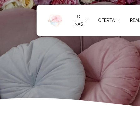
Regulamin konk
O
OFERTA
REAL
NAS