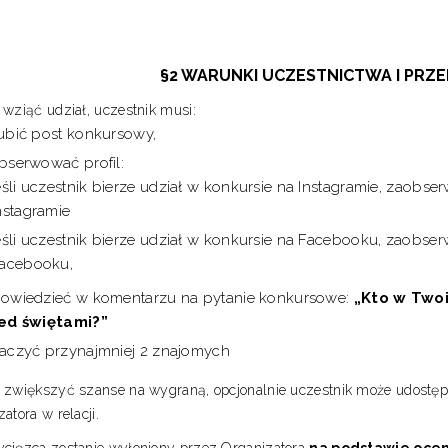
§2 WARUNKI UCZESTNICTWA I PRZ
wziąć udział, uczestnik musi:
ubić post konkursowy,
bserwować profil:
eśli uczestnik bierze udział w konkursie na Instagramie, zaobse
nstagramie
eśli uczestnik bierze udział w konkursie na Facebooku, zaobse
acebooku,
owiedzieć w komentarzu na pytanie konkursowe:
„Kto w Twoi
ed świętami?”
aczyć przynajmniej 2 znajomych
 zwiększyć szanse na wygraną, opcjonalnie uczestnik może udostępn
atora w relacji.