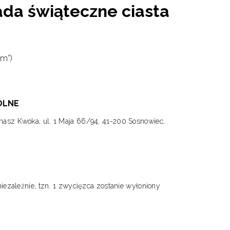
a świąteczne ciasta
em”)
ÓLNE
asz Kwoka, ul. 1 Maja 66/94, 41-200 Sosnowiec,
iezależnie, tzn. 1 zwycięzca zostanie wyłoniony