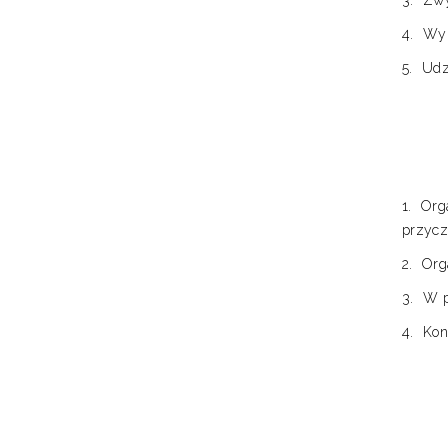
Zwy
Wyn
Udz
Org
przycz
Org
W p
Kon