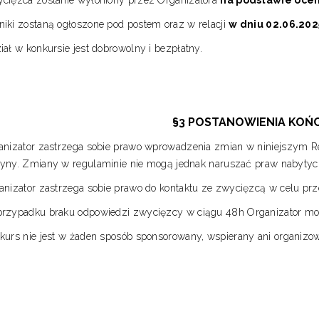
cięzca zostanie wyłoniony przez Organizatora
na podstawie oce
iki zostaną ogłoszone pod postem oraz w relacji
w dniu 02.06.202
iał w konkursie jest dobrowolny i bezpłatny.
§3 POSTANOWIENIA KO
anizator zastrzega sobie prawo wprowadzenia zmian w niniejszym R
yny. Zmiany w regulaminie nie mogą jednak naruszać praw nabytyc
anizator zastrzega sobie prawo do kontaktu ze zwycięzcą w celu prz
rzypadku braku odpowiedzi zwycięzcy w ciągu 48h Organizator moż
kurs nie jest w żaden sposób sponsorowany, wspierany ani organiz