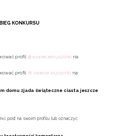
EBIEG KONKURSU
rwować profil
@wswieciekruszonki
na
rwować profil
W świecie kruszonki
na
m domu zjada świąteczne ciasta jeszcze
ić post na swoim profilu lub oznaczyć