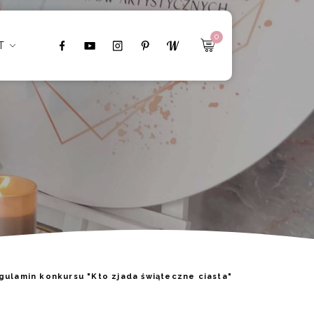
eczne ciasta"
0
T
gulamin konkursu "Kto zjada świąteczne ciasta"