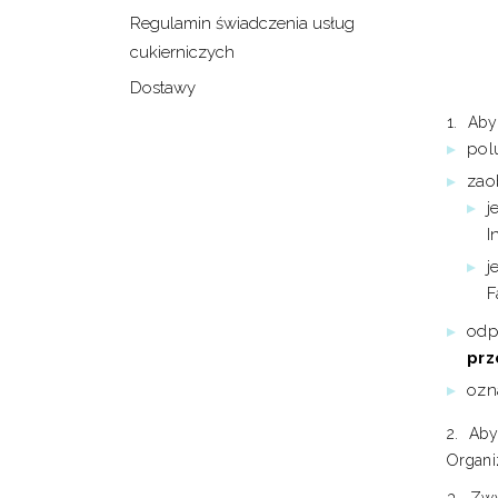
Regulamin świadczenia usług
cukierniczych
Dostawy
Aby 
pol
zao
j
I
j
F
odp
prz
ozn
Aby
Organiz