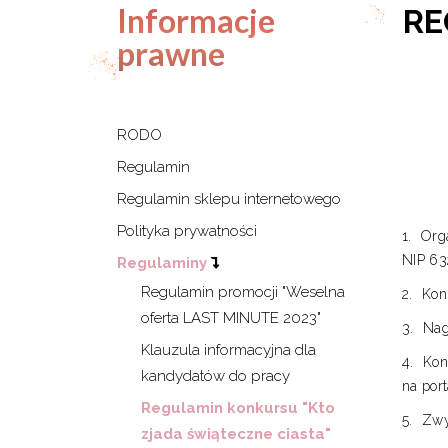
Informacje
RE
prawne
RODO
Regulamin
Regulamin sklepu internetowego
Polityka prywatności
Org
NIP 63
Regulaminy
Regulamin promocji "Weselna
Kon
oferta LAST MINUTE 2023"
Nag
Klauzula informacyjna dla
Kon
kandydatów do pracy
na port
Regulamin konkursu "Kto
Zwy
zjada świąteczne ciasta"