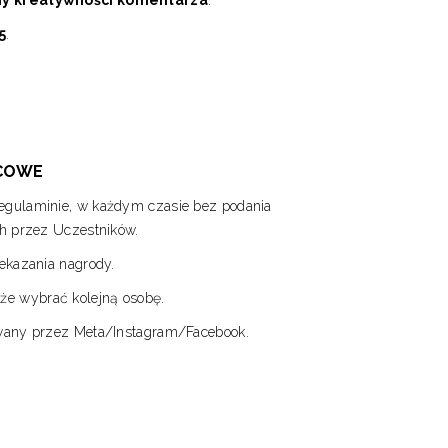
ny kreatywności komentarza
.
5
.
ŃCOWE
egulaminie, w każdym czasie bez podania
h przez Uczestników.
ekazania nagrody.
e wybrać kolejną osobę.
owany przez Meta/Instagram/Facebook.